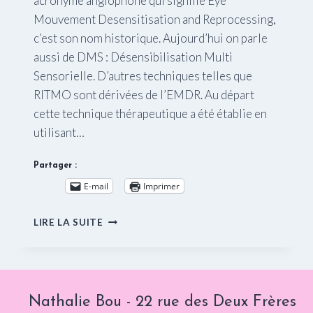
acronyme anglophone qui signifie Eye
Mouvement Desensitisation and Reprocessing,
c’est son nom historique. Aujourd’hui on parle
aussi de DMS : Désensibilisation Multi
Sensorielle. D’autres techniques telles que
RITMO sont dérivées de l’EMDR. Au départ
cette technique thérapeutique a été établie en
utilisant…
Partager :
E-mail
Imprimer
L’EMDR/DMS
LIRE LA SUITE
:
UNE
THÉRAPIE
EFFICACE
POUR
Nathalie Bou - 22 rue des Deux Frères
LES