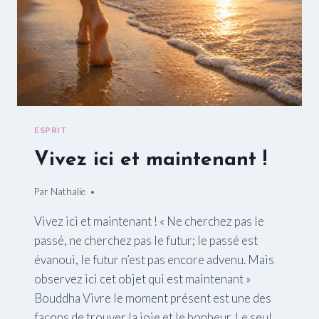
ESPRIT
Vivez ici et maintenant !
Par
20/03/2015
Nathalie
Vivez ici et maintenant ! « Ne cherchez pas le
passé, ne cherchez pas le futur; le passé est
évanoui, le futur n’est pas encore advenu. Mais
observez ici cet objet qui est maintenant »
Bouddha Vivre le moment présent est une des
façons de trouver la joie et le bonheur. Le seul