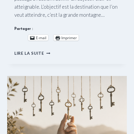
atteignable. L’objectif est la destination que l’on
veut atteindre, c’est la grande montagne…
Partager :
E-mail
Imprimer
PASSER
LIRE LA SUITE
À
L’ACTION.
ETAPE
3
:
DÉFINIR
UN
OBJECTIF