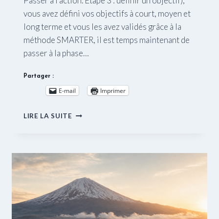
Passer à l’action. Etape 3 : définir un objectif),
vous avez défini vos objectifs à court, moyen et
long terme et vous les avez validés grâce à la
méthode SMARTER, il est temps maintenant de
passer à la phase…
Partager :
E-mail
Imprimer
PASSER
LIRE LA SUITE
À
L’ACTION.
ETAPE
4 :
ETABLIR
UN
PLAN
D’ACTION