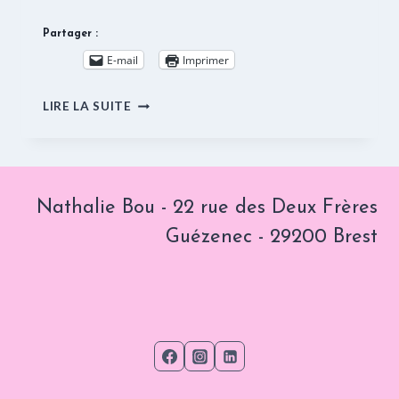
Partager :
E-mail
Imprimer
PASSER
LIRE LA SUITE
À
L’ACTION. ETAPE
2 :
CHOISIR
SON
Nathalie Bou - 22 rue des Deux Frères
PROJET
Guézenec - 29200 Brest