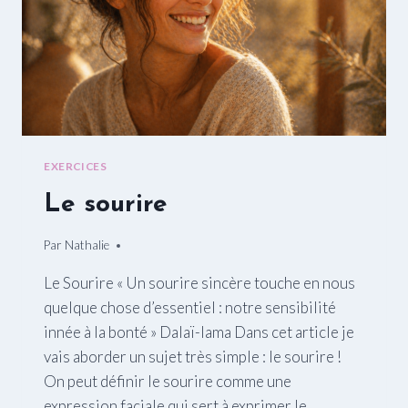
EXERCICES
Le sourire
Par
13/02/2015
Nathalie
Le Sourire « Un sourire sincère touche en nous
quelque chose d’essentiel : notre sensibilité
innée à la bonté » Dalaï-lama Dans cet article je
vais aborder un sujet très simple : le sourire !
On peut définir le sourire comme une
expression faciale qui sert à exprimer le