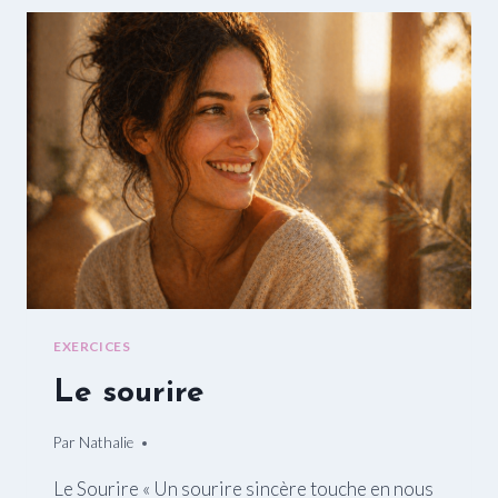
MÉDITATION
?
EXERCICES
Le sourire
Par
13/02/2015
Nathalie
Le Sourire « Un sourire sincère touche en nous