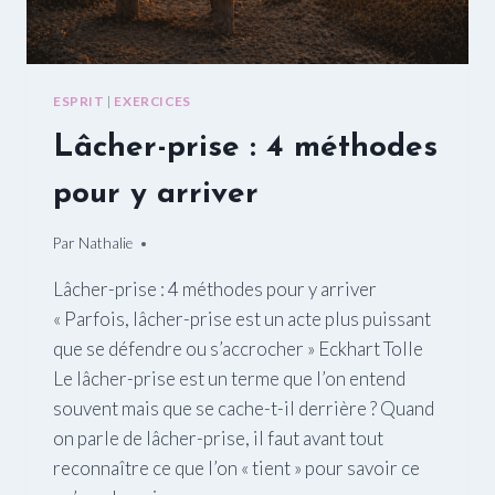
ESPRIT
|
EXERCICES
Lâcher-prise : 4 méthodes
pour y arriver
Par
26/05/2015
Nathalie
Lâcher-prise : 4 méthodes pour y arriver
« Parfois, lâcher-prise est un acte plus puissant
que se défendre ou s’accrocher » Eckhart Tolle
Le lâcher-prise est un terme que l’on entend
souvent mais que se cache-t-il derrière ? Quand
on parle de lâcher-prise, il faut avant tout
reconnaître ce que l’on « tient » pour savoir ce