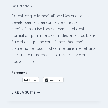
Par
20/02/2015
Nathalie
Qu’est-ce que la méditation ? Dès que l’on parle
développement personnel, le sujet de la
méditation arrive très rapidement et c’est
normal car pour moi c’est un des piliers du bien-
être et de la pleine conscience. Pas besoin
d’être moine bouddhiste ou de faire une retraite
spirituelle tous les ans pour avoir envie et
pouvoir faire…
Partager :
E-mail
Imprimer
QU’EST-
LIRE LA SUITE
CE
QUE
LA