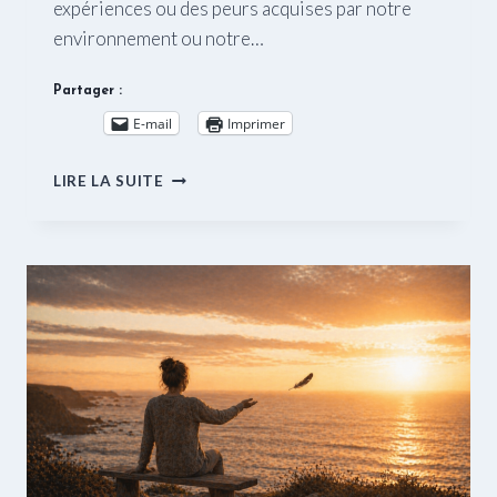
expériences ou des peurs acquises par notre
environnement ou notre…
Partager :
E-mail
Imprimer
3
LIRE LA SUITE
AXES
POUR
AUGMENTER
LA
CONFIANCE
EN
SOI