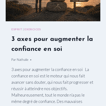
ESPRIT
|
EXERCICES
3 axes pour augmenter la
confiance en soi
Par
12/06/2015
Nathalie
3 axes pour augmenter la confiance en soi La
confiance en soi est le moteur qui nous fait
avancer sans douter, qui nous fait progresser et
réussir à atteindre nos objectifs.
Malheureusement, tout le monde n’a pas le
même degré de confiance. Des mauvaises