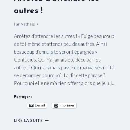
autres !
Par
06/03/2015
Nathalie
Arrêtez d’attendre les autres ! « Exige beaucoup
de toi-même et attends peu des autres. Ainsi
beaucoup d’ennuis te seront épargnés »
Confucius. Qui n’a jamais été déçu par les
autres ? Qui n’a jamais passé de mauvaises nuit à
se demander pourquoi il a dit cette phrase ?
Pourquoi elle ne m’a rien offert alors que je lui…
Partager :
E-mail
Imprimer
ARRÊTEZ
LIRE LA SUITE
D’ATTENDRE