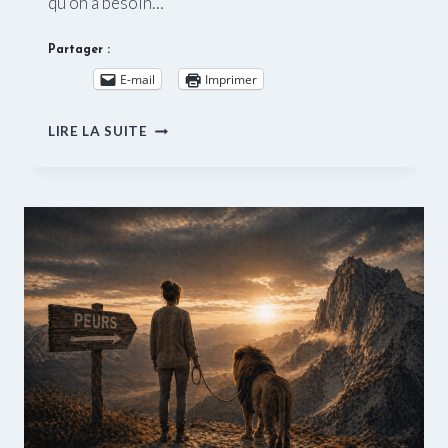
qu’on a besoin…
Partager :
E-mail
Imprimer
LÂCHER-
LIRE LA SUITE
PRISE :
4
MÉTHODES
POUR
Y
ARRIVER