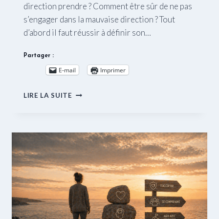
direction prendre ? Comment être sûr de ne pas
s’engager dans la mauvaise direction ? Tout
d’abord il faut réussir à définir son…
Partager :
E-mail
Imprimer
PASSER
LIRE LA SUITE
À
L’ACTION.
ETAPE
1
:
SE
CONNAÎTRE