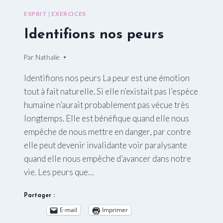
ESPRIT
|
EXERCICES
Identifions nos peurs
Par
24/04/2015
Nathalie
Identifions nos peurs La peur est une émotion
tout à fait naturelle. Si elle n’existait pas l’espèce
humaine n’aurait probablement pas vécue très
longtemps. Elle est bénéfique quand elle nous
empêche de nous mettre en danger, par contre
elle peut devenir invalidante voir paralysante
quand elle nous empêche d’avancer dans notre
vie. Les peurs que…
Partager :
E-mail
Imprimer