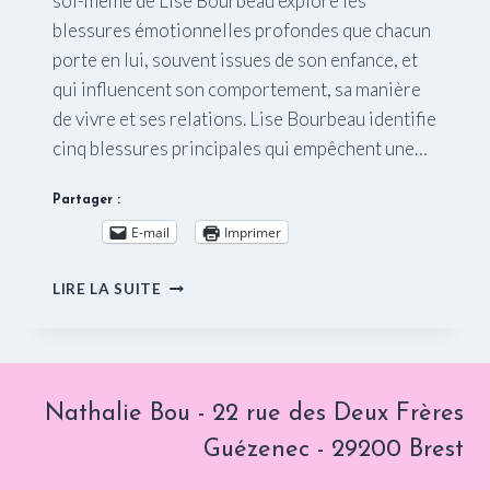
soi-même de Lise Bourbeau explore les
blessures émotionnelles profondes que chacun
porte en lui, souvent issues de son enfance, et
qui influencent son comportement, sa manière
de vivre et ses relations. Lise Bourbeau identifie
cinq blessures principales qui empêchent une…
Partager :
E-mail
Imprimer
LES
LIRE LA SUITE
5
BLESSURES
QUI
EMPÊCHENT
D’ÊTRE
Nathalie Bou - 22 rue des Deux Frères
SOI-
MÊME
Guézenec - 29200 Brest